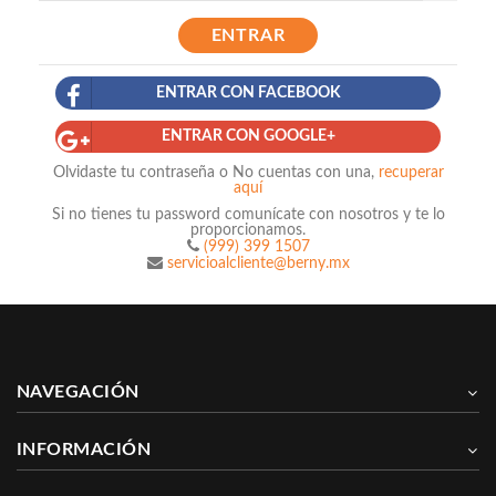
ENTRAR
ENTRAR CON FACEBOOK
ENTRAR CON GOOGLE+
Olvidaste tu contraseña o No cuentas con una,
recuperar
aquí
Si no tienes tu password comunícate con nosotros y te lo
proporcionamos.
(999) 399 1507
servicioalcliente@berny.mx
NAVEGACIÓN
INFORMACIÓN